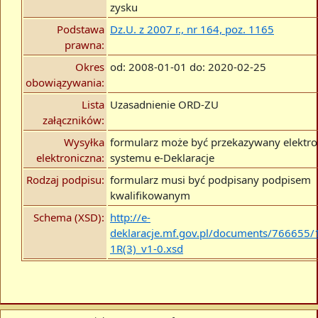
zysku
Podstawa
Dz.U. z 2007 r., nr 164, poz. 1165
prawna:
Okres
od: 2008-01-01 do: 2020-02-25
obowiązywania:
Lista
Uzasadnienie ORD-ZU
załączników:
Wysyłka
formularz może być przekazywany elektro
elektroniczna:
systemu e-Deklaracje
Rodzaj podpisu:
formularz musi być podpisany podpisem
kwalifikowanym
Schema (XSD):
http://e-
deklaracje.mf.gov.pl/documents/766655
1R(3)_v1-0.xsd