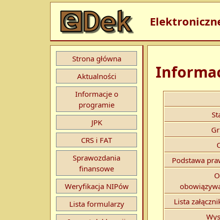
Elektroniczn
Strona główna
Informac
Aktualności
Informacje o
programie
St
JPK
Gr
CRS i FAT
Sprawozdania
Podstawa pra
finansowe
O
Weryfikacja NIPów
obowiązywa
Lista załączn
Lista formularzy
Wys