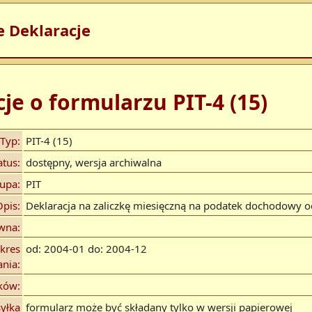
e Deklaracje
je o formularzu PIT-4 (15)
Typ:
PIT-4 (15)
atus:
dostępny, wersja archiwalna
upa:
PIT
Opis:
Deklaracja na zaliczkę miesięczną na podatek dochodowy 
wna:
kres
od: 2004-01 do: 2004-12
nia:
ików:
yłka
formularz może być składany tylko w wersji papierowej