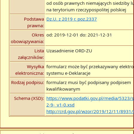
od osób prawnych niemających siedziby l
na terytorium rzeczypospolitej polskiej
Podstawa
Dz.U. z 2019 r. poz.2337
prawna:
Okres
od: 2019-12-01 do: 2021-12-31
obowiązywania:
Lista
Uzasadnienie ORD-ZU
załączników:
Wysyłka
formularz może być przekazywany elektro
elektroniczna:
systemu e-Deklaracje
Rodzaj podpisu:
formularz musi być podpisany podpisem
kwalifikowanym
Schema (XSD):
https://www.podatki.gov.pl/media/5323/s
2-9-_v1-0.xsd
http://crd.gov.pl/wzor/2019/12/11/8931