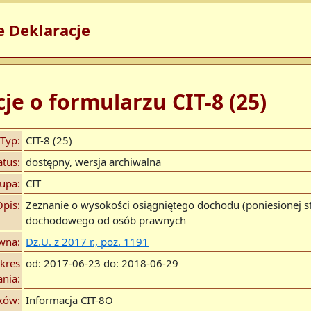
e Deklaracje
je o formularzu CIT-8 (25)
Typ:
CIT-8 (25)
atus:
dostępny, wersja archiwalna
upa:
CIT
Opis:
Zeznanie o wysokości osiągniętego dochodu (poniesionej st
dochodowego od osób prawnych
wna:
Dz.U. z 2017 r., poz. 1191
kres
od: 2017-06-23 do: 2018-06-29
nia:
ików:
Informacja CIT-8O