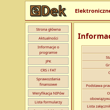
Elektroniczn
Strona główna
Informac
Aktualności
Informacje o
programie
St
JPK
Gr
CRS i FAT
Sprawozdania
finansowe
Podstawa pra
Weryfikacja NIPów
O
obowiązywa
Lista formularzy
Lista załączn