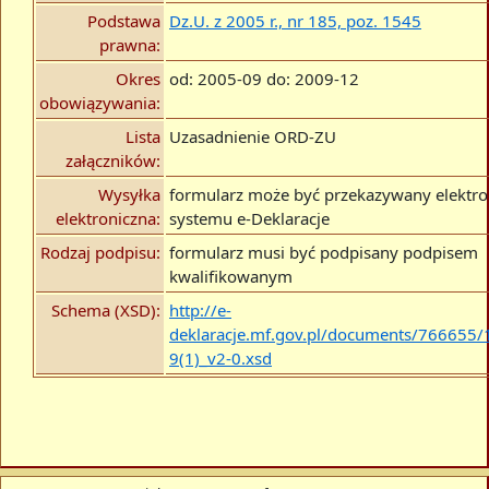
Podstawa
Dz.U. z 2005 r., nr 185, poz. 1545
prawna:
Okres
od: 2005-09 do: 2009-12
obowiązywania:
Lista
Uzasadnienie ORD-ZU
załączników:
Wysyłka
formularz może być przekazywany elektro
elektroniczna:
systemu e-Deklaracje
Rodzaj podpisu:
formularz musi być podpisany podpisem
kwalifikowanym
Schema (XSD):
http://e-
deklaracje.mf.gov.pl/documents/766655
9(1)_v2-0.xsd