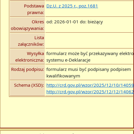
Podstawa
Dz.U. z 2025 r., poz.1681
prawna:
Okres
od: 2026-01-01 do: bieżący
obowiązywania:
Lista
załączników:
Wysyłka
formularz może być przekazywany elektro
elektroniczna:
systemu e-Deklaracje
Rodzaj podpisu:
formularz musi być podpisany podpisem
kwalifikowanym
Schema (XSD):
http://crd.gov.pl/wzor/2025/12/10/1405
http://crd.gov.pl/wzor/2025/12/12/1406