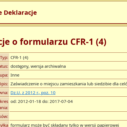
e Deklaracje
je o formularzu CFR-1 (4)
Typ:
CFR-1 (4)
atus:
dostępny, wersja archiwalna
upa:
Inne
Opis:
Zaświadczenie o miejscu zamieszkania lub siedzibie dla c
wna:
Dz.U. z 2012 r., poz. 10
kres
od: 2012-01-18 do: 2017-07-04
nia:
ików:
yłka
formularz może być składany tylko w wersji papierowej