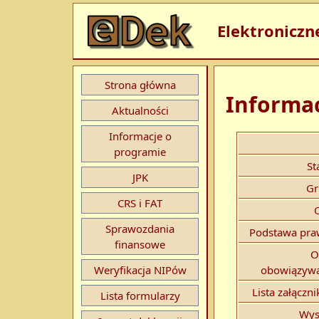
Elektroniczn
Strona główna
Informac
Aktualności
Informacje o
programie
St
JPK
Gr
CRS i FAT
Sprawozdania
Podstawa pra
finansowe
O
Weryfikacja NIPów
obowiązywa
Lista załączn
Lista formularzy
Wys